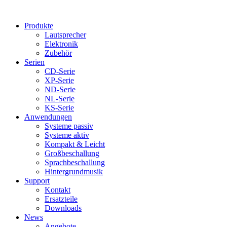
Produkte
Lautsprecher
Elektronik
Zubehör
Serien
CD-Serie
XP-Serie
ND-Serie
NL-Serie
KS-Serie
Anwendungen
Systeme passiv
Systeme aktiv
Kompakt & Leicht
Großbeschallung
Sprachbeschallung
Hintergrundmusik
Support
Kontakt
Ersatzteile
Downloads
News
Angebote